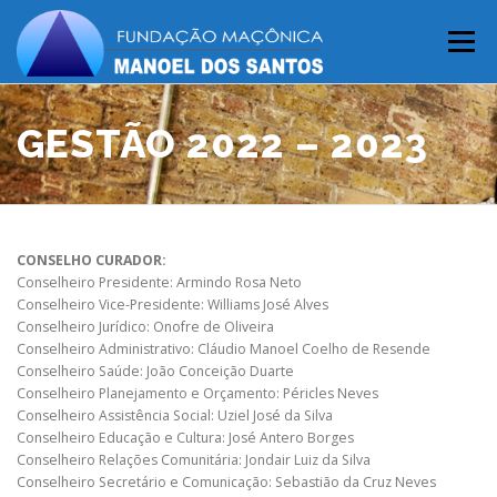
Menu
HOME
A FUNDAÇÃO
PROJETOS
GESTÃO 2022 – 2023
SALÃO DE FESTAS
CONTATO
ÁREA RESTRITA
CONSELHO CURADOR:
Conselheiro Presidente: Armindo Rosa Neto
Conselheiro Vice-Presidente: Williams José Alves
Conselheiro Jurídico: Onofre de Oliveira
Conselheiro Administrativo: Cláudio Manoel Coelho de Resende
Conselheiro Saúde: João Conceição Duarte
Conselheiro Planejamento e Orçamento: Péricles Neves
Conselheiro Assistência Social: Uziel José da Silva
Conselheiro Educação e Cultura: José Antero Borges
Conselheiro Relações Comunitária: Jondair Luiz da Silva
Conselheiro Secretário e Comunicação: Sebastião da Cruz Neves