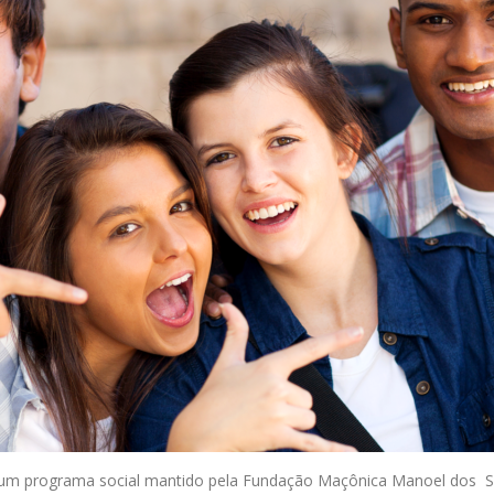
 um programa social mantido pela Fundação Maçônica Manoel dos S